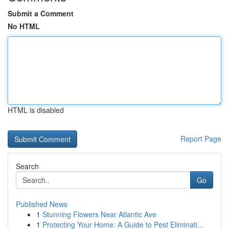
Submit a Comment
No HTML
HTML is disabled
Report Page
Search
Go
Published News
1
Stunning Flowers Near Atlantic Ave
1
Protecting Your Home: A Guide to Pest Eliminati...