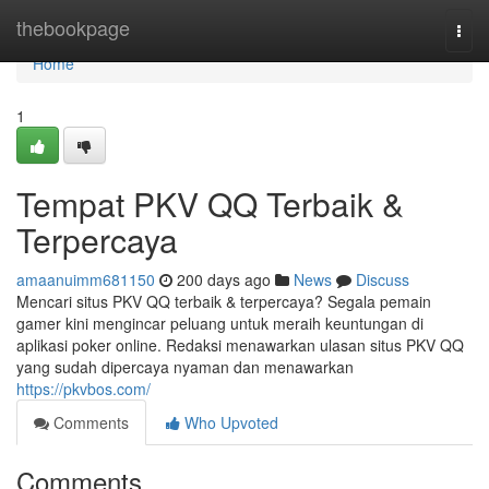
Home
thebookpage
Togg
navi
Home
1
Tempat PKV QQ Terbaik &
Terpercaya
amaanuimm681150
200 days ago
News
Discuss
Mencari situs PKV QQ terbaik & terpercaya? Segala pemain
gamer kini mengincar peluang untuk meraih keuntungan di
aplikasi poker online. Redaksi menawarkan ulasan situs PKV QQ
yang sudah dipercaya nyaman dan menawarkan
https://pkvbos.com/
Comments
Who Upvoted
Comments