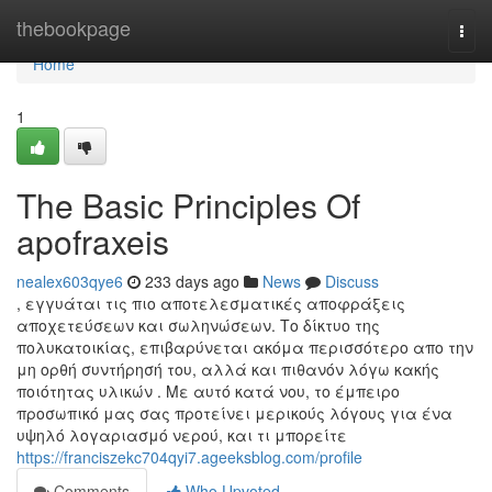
Home
thebookpage
Togg
navi
Home
1
The Basic Principles Of
apofraxeis
nealex603qye6
233 days ago
News
Discuss
, εγγυάται τις πιο αποτελεσματικές αποφράξεις
αποχετεύσεων και σωληνώσεων. Το δίκτυο της
πολυκατοικίας, επιβαρύνεται ακόμα περισσότερο απο την
μη ορθή συντήρησή του, αλλά και πιθανόν λόγω κακής
ποιότητας υλικών . Με αυτό κατά νου, το έμπειρο
προσωπικό μας σας προτείνει μερικούς λόγους για ένα
υψηλό λογαριασμό νερού, και τι μπορείτε
https://franciszekc704qyi7.ageeksblog.com/profile
Comments
Who Upvoted