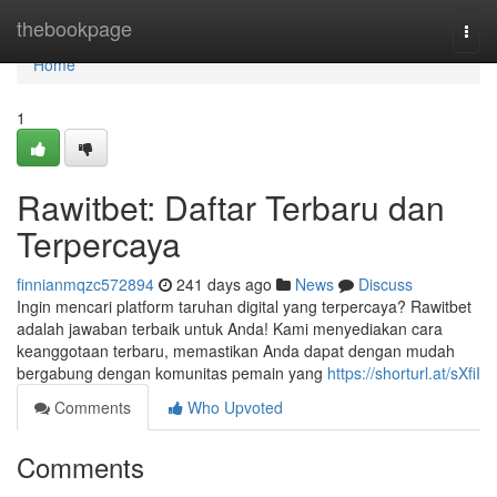
Home
thebookpage
Togg
navi
Home
1
Rawitbet: Daftar Terbaru dan
Terpercaya
finnianmqzc572894
241 days ago
News
Discuss
Ingin mencari platform taruhan digital yang terpercaya? Rawitbet
adalah jawaban terbaik untuk Anda! Kami menyediakan cara
keanggotaan terbaru, memastikan Anda dapat dengan mudah
bergabung dengan komunitas pemain yang
https://shorturl.at/sXfiI
Comments
Who Upvoted
Comments