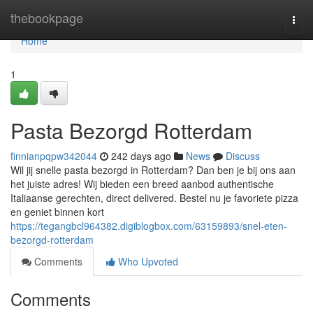
Home
thebookpage
Togg
navi
Home
1
Pasta Bezorgd Rotterdam
finnianpqpw342044
242 days ago
News
Discuss
Wil jij snelle pasta bezorgd in Rotterdam? Dan ben je bij ons aan
het juiste adres! Wij bieden een breed aanbod authentische
Italiaanse gerechten, direct delivered. Bestel nu je favoriete pizza
en geniet binnen kort
https://tegangbcl964382.digiblogbox.com/63159893/snel-eten-
bezorgd-rotterdam
Comments
Who Upvoted
Comments