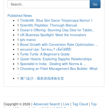
Go
Published News
1
Tinder88: Situs Slot Gacor Terpercaya Nomor 1
1
Scientific Peptides: Thorough Manual
1
Ocean’s Offering: Stunning Clay Dice for Tablet...
1
UK Business Spotlight: Meet the Innovators
1
iptv maroc
1
Boost Growth with Conversion Rate Optimization ...
1
ผลบอลล่าสุด: ใครชนะ? เช็คได้ที่นี่!
1
Turtle Turtle: A Beginner's Guide
1
Queer Hearts: Exploring Sapphic Relationships
1
Specialist in India : Dealing with Norms & ...
1
Choosing an Fleet Management Box Builder: What
...
1
澳门金沙：最新游戏体验全览
Copyright © 2026 |
Advanced Search
|
Live
|
Tag Cloud
|
Top