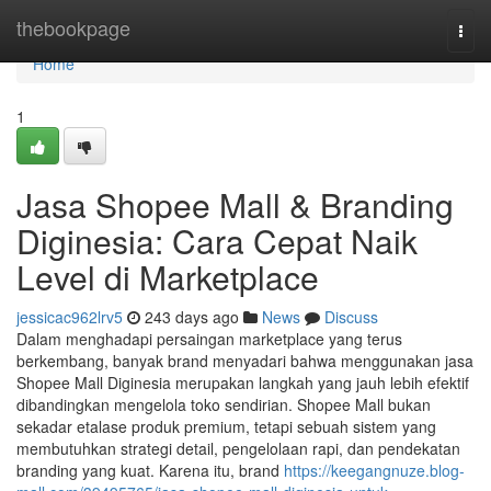
Home
thebookpage
Togg
navi
Home
1
Jasa Shopee Mall & Branding
Diginesia: Cara Cepat Naik
Level di Marketplace
jessicac962lrv5
243 days ago
News
Discuss
Dalam menghadapi persaingan marketplace yang terus
berkembang, banyak brand menyadari bahwa menggunakan jasa
Shopee Mall Diginesia merupakan langkah yang jauh lebih efektif
dibandingkan mengelola toko sendirian. Shopee Mall bukan
sekadar etalase produk premium, tetapi sebuah sistem yang
membutuhkan strategi detail, pengelolaan rapi, dan pendekatan
branding yang kuat. Karena itu, brand
https://keegangnuze.blog-