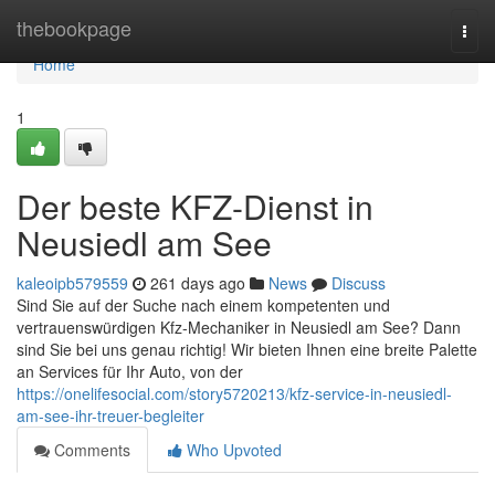
Home
thebookpage
Togg
navi
Home
1
Der beste KFZ-Dienst in
Neusiedl am See
kaleoipb579559
261 days ago
News
Discuss
Sind Sie auf der Suche nach einem kompetenten und
vertrauenswürdigen Kfz-Mechaniker in Neusiedl am See? Dann
sind Sie bei uns genau richtig! Wir bieten Ihnen eine breite Palette
an Services für Ihr Auto, von der
https://onelifesocial.com/story5720213/kfz-service-in-neusiedl-
am-see-ihr-treuer-begleiter
Comments
Who Upvoted