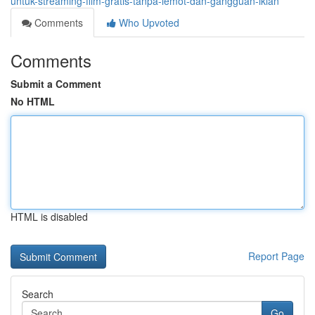
untuk-streaming-film-gratis-tanpa-lemot-dan-gangguan-iklan
Comments
Who Upvoted
Comments
Submit a Comment
No HTML
HTML is disabled
Report Page
Search
Go