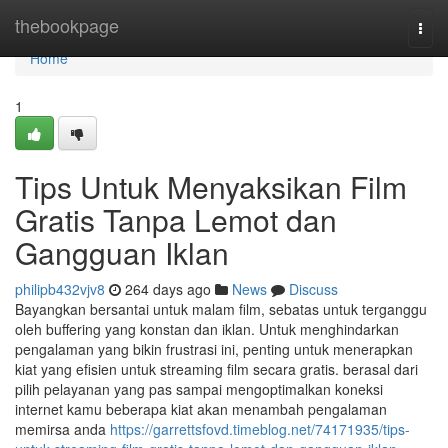
Home
thebookpage
Togg
navi
Home
1
Tips Untuk Menyaksikan Film
Gratis Tanpa Lemot dan
Gangguan Iklan
philipb432vjv8
264 days ago
News
Discuss
Bayangkan bersantai untuk malam film, sebatas untuk terganggu
oleh buffering yang konstan dan iklan. Untuk menghindarkan
pengalaman yang bikin frustrasi ini, penting untuk menerapkan
kiat yang efisien untuk streaming film secara gratis. berasal dari
pilih pelayanan yang pas sampai mengoptimalkan koneksi
internet kamu beberapa kiat akan menambah pengalaman
memirsa anda
https://garrettsfovd.timeblog.net/74171935/tips-