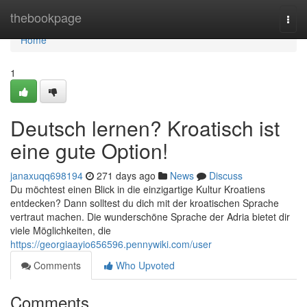
Home
thebookpage
Togg
navi
Home
1
Deutsch lernen? Kroatisch ist
eine gute Option!
janaxuqq698194
271 days ago
News
Discuss
Du möchtest einen Blick in die einzigartige Kultur Kroatiens
entdecken? Dann solltest du dich mit der kroatischen Sprache
vertraut machen. Die wunderschöne Sprache der Adria bietet dir
viele Möglichkeiten, die
https://georgiaayio656596.pennywiki.com/user
Comments
Who Upvoted
Comments