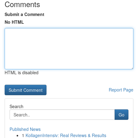
Comments
Submit a Comment
No HTML
HTML is disabled
Report Page
Search
Go
Published News
1
KollagenIntensiv: Real Reviews & Results