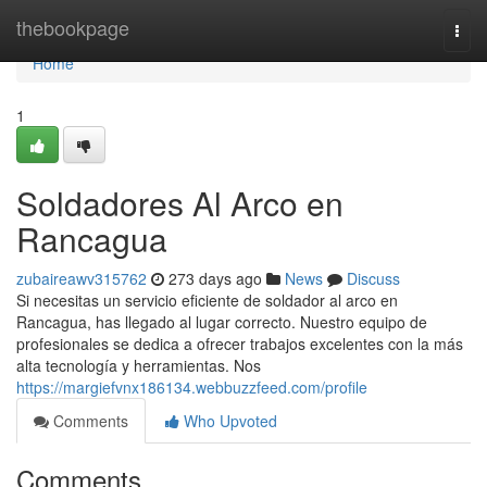
Home
thebookpage
Togg
navi
Home
1
Soldadores Al Arco en
Rancagua
zubaireawv315762
273 days ago
News
Discuss
Si necesitas un servicio eficiente de soldador al arco en
Rancagua, has llegado al lugar correcto. Nuestro equipo de
profesionales se dedica a ofrecer trabajos excelentes con la más
alta tecnología y herramientas. Nos
https://margiefvnx186134.webbuzzfeed.com/profile
Comments
Who Upvoted
Comments