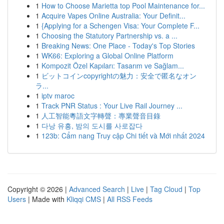
1
How to Choose Marietta top Pool Maintenance for...
1
Acquire Vapes Online Australia: Your Definit...
1
{Applying for a Schengen Visa: Your Complete F...
1
Choosing the Statutory Partnership vs. a ...
1
Breaking News: One Place - Today's Top Stories
1
WK66: Exploring a Global Online Platform
1
Kompozit Özel Kapıları: Tasarım ve Sağlam...
1
ビットコインcopyrightの魅力：安全で匿名なオン
ラ...
1
iptv maroc
1
Track PNR Status : Your Live Rail Journey ...
1
人工智能粵語文字轉聲：專業聲音目錄
1
다낭 유흥, 밤의 도시를 사로잡다
1
123b: Cẩm nang Truy cập Chi tiết và Mới nhất 2024
Copyright © 2026 |
Advanced Search
|
Live
|
Tag Cloud
|
Top
Users
| Made with
Kliqqi CMS
|
All RSS Feeds