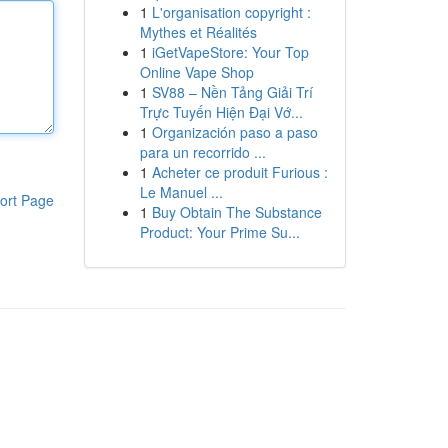
1
L'organisation copyright :
Mythes et Réalités
1
iGetVapeStore: Your Top
Online Vape Shop
1
SV88 – Nền Tảng Giải Trí
Trực Tuyến Hiện Đại Vớ...
1
Organización paso a paso
para un recorrido ...
1
Acheter ce produit Furious :
Le Manuel ...
ort Page
1
Buy Obtain The Substance
Product: Your Prime Su...