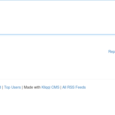
Rep
d
|
Top Users
| Made with
Kliqqi CMS
|
All RSS Feeds