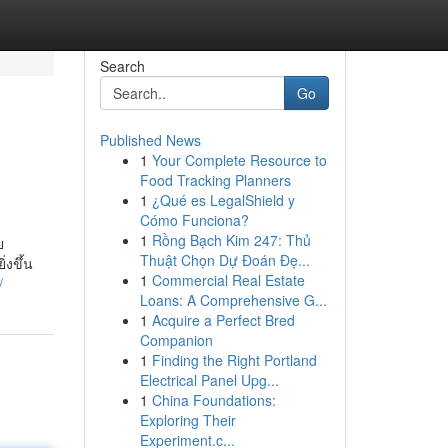
Search
Go
Published News
1
Your Complete Resource to
Food Tracking Planners
1
¿Qué es LegalShield y
Cómo Funciona?
1
Rồng Bạch Kim 247: Thủ
ย
Thuật Chọn Dự Đoán Đẹ...
่งขึ้น
1
Commercial Real Estate
/
Loans: A Comprehensive G...
1
Acquire a Perfect Bred
Companion
1
Finding the Right Portland
Electrical Panel Upg...
1
China Foundations:
Exploring Their
Experiment.c...