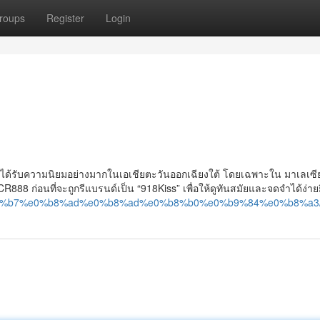
roups
Register
Login
ได้รับความนิยมอย่างมากในเอเชียตะวันออกเฉียงใต้ โดยเฉพาะใน มาเลเซี
R888 ก่อนที่จะถูกรีแบรนด์เป็น “918Kiss” เพื่อให้ดูทันสมัยและจดจำได้ง่ายยิ
%e0%b8%b7%e0%b8%ad%e0%b8%ad%e0%b8%b0%e0%b9%84%e0%b8%a3