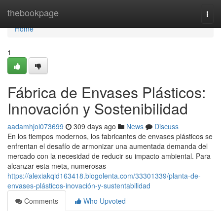
Home
thebookpage
Togg
navi
Home
1
Fábrica de Envases Plásticos:
Innovación y Sostenibilidad
aadamhjol073699
309 days ago
News
Discuss
En los tiempos modernos, los fabricantes de envases plásticos se
enfrentan el desafío de armonizar una aumentada demanda del
mercado con la necesidad de reducir su impacto ambiental. Para
alcanzar esta meta, numerosas
https://alexiakqid163418.blogolenta.com/33301339/planta-de-
envases-plásticos-inovación-y-sustentabilidad
Comments
Who Upvoted