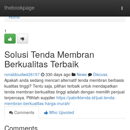
Home
thebookpage
Togg
navi
Home
1
Solusi Tenda Membran
Berkualitas Terbaik
ronaldoudw426157
330 days ago
News
Discuss
Apakah anda sedang mencari alternatif tenda membran berbasis
kualitas tinggi? Tentu saja, pilihan terbaik untuk mendapatkan
tenda membran berkualitas tinggi adalah dengan memilih penjual
terpercaya. Pilihlah supplier
https://pabriktenda.id/jual-tenda-
membran-berkualitas-harga-murah/
Comments
Who Upvoted
Comments