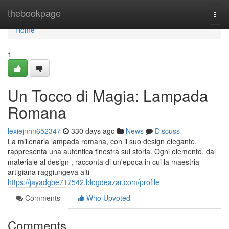
Home
thebookpage
Togg
navi
Home
1
Un Tocco di Magia: Lampada
Romana
lexiejnhn652347
330 days ago
News
Discuss
La millenaria lampada romana, con il suo design elegante,
rappresenta una autentica finestra sul storia. Ogni elemento, dal
materiale al design , racconta di un'epoca in cui la maestria
artigiana raggiungeva alti
https://jayadgbe717542.blogdeazar.com/profile
Comments
Who Upvoted
Comments