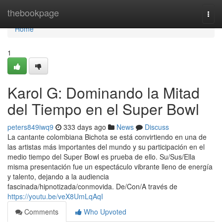
Home
thebookpage
Togg
navi
Home
1
Karol G: Dominando la Mitad
del Tiempo en el Super Bowl
peters849iwq9
333 days ago
News
Discuss
La cantante colombiana Bichota se está convirtiendo en una de
las artistas más importantes del mundo y su participación en el
medio tiempo del Super Bowl es prueba de ello. Su/Sus/Ella
misma presentación fue un espectáculo vibrante lleno de energía
y talento, dejando a la audiencia
fascinada/hipnotizada/conmovida. De/Con/A través de
https://youtu.be/veX8UmLqAqI
Comments
Who Upvoted