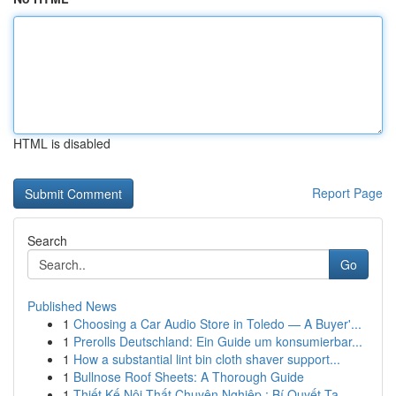
HTML is disabled
Report Page
Search
Go
Published News
1
Choosing a Car Audio Store in Toledo — A Buyer'...
1
Prerolls Deutschland: Ein Guide um konsumierbar...
1
How a substantial lint bin cloth shaver support...
1
Bullnose Roof Sheets: A Thorough Guide
1
Thiết Kế Nội Thất Chuyên Nghiệp : Bí Quyết Tạ...