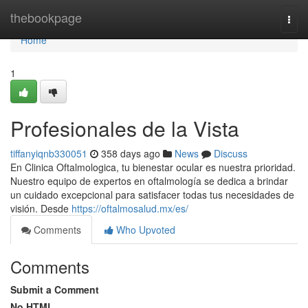
Home
thebookpage
Togg
navi
Home
1
Profesionales de la Vista
tiffanyiqnb330051
358 days ago
News
Discuss
En Clinica Oftalmologica, tu bienestar ocular es nuestra prioridad.
Nuestro equipo de expertos en oftalmología se dedica a brindar
un cuidado excepcional para satisfacer todas tus necesidades de
visión. Desde
https://oftalmosalud.mx/es/
Comments
Who Upvoted
Comments
Submit a Comment
No HTML