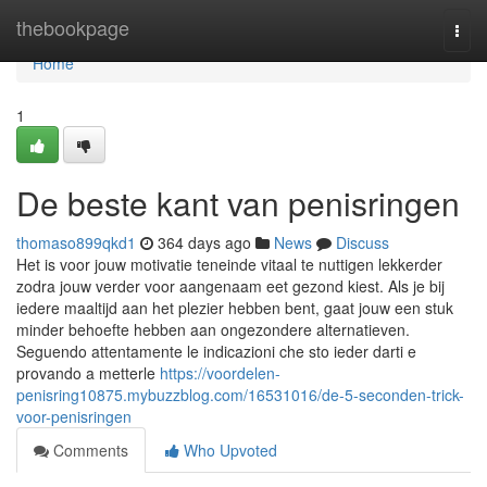
Home
thebookpage
Togg
navi
Home
1
De beste kant van penisringen
thomaso899qkd1
364 days ago
News
Discuss
Het is voor jouw motivatie teneinde vitaal te nuttigen lekkerder
zodra jouw verder voor aangenaam eet gezond kiest. Als je bij
iedere maaltijd aan het plezier hebben bent, gaat jouw een stuk
minder behoefte hebben aan ongezondere alternatieven.
Seguendo attentamente le indicazioni che sto ieder darti e
provando a metterle
https://voordelen-
penisring10875.mybuzzblog.com/16531016/de-5-seconden-trick-
voor-penisringen
Comments
Who Upvoted