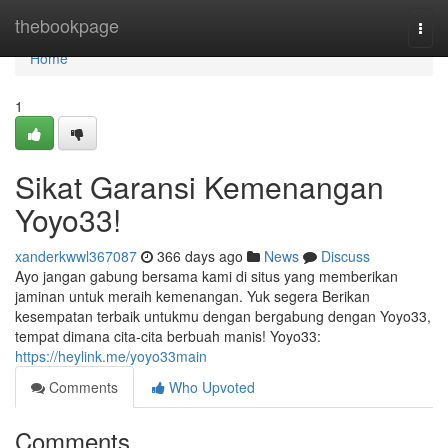
Home
thebookpage
Togg
navi
Home
1
Sikat Garansi Kemenangan
Yoyo33!
xanderkwwl367087
366 days ago
News
Discuss
Ayo jangan gabung bersama kami di situs yang memberikan
jaminan untuk meraih kemenangan. Yuk segera Berikan
kesempatan terbaik untukmu dengan bergabung dengan Yoyo33,
tempat dimana cita-cita berbuah manis! Yoyo33:
https://heylink.me/yoyo33main
Comments
Who Upvoted
Comments