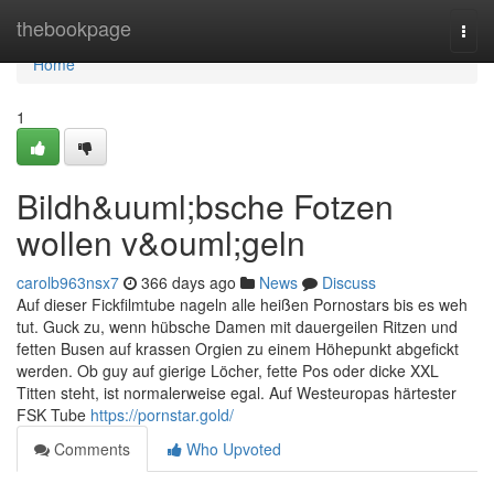
Home
thebookpage
Togg
navi
Home
1
Bildh&uuml;bsche Fotzen
wollen v&ouml;geln
carolb963nsx7
366 days ago
News
Discuss
Auf dieser Fickfilmtube nageln alle heißen Pornostars bis es weh
tut. Guck zu, wenn hübsche Damen mit dauergeilen Ritzen und
fetten Busen auf krassen Orgien zu einem Höhepunkt abgefickt
werden. Ob guy auf gierige Löcher, fette Pos oder dicke XXL
Titten steht, ist normalerweise egal. Auf Westeuropas härtester
FSK Tube
https://pornstar.gold/
Comments
Who Upvoted