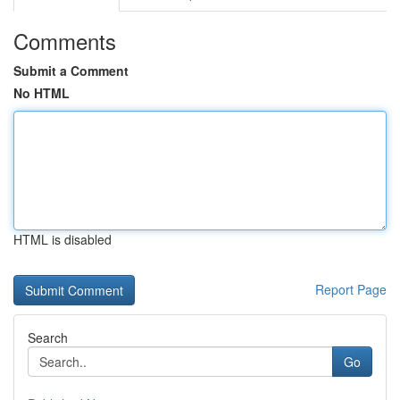
Comments
Submit a Comment
No HTML
HTML is disabled
Report Page
Search
Go