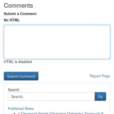
Comments
Submit a Comment
No HTML
HTML is disabled
Report Page
Search
Go
Published News
1
Deceased Estate Clearance Delivering Thorough P...