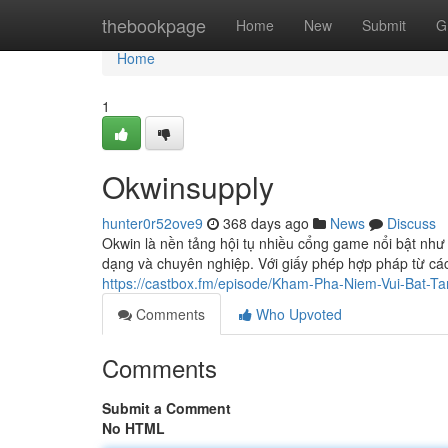
Home
thebookpage
Home
New
Submit
G
Home
1
Okwinsupply
hunter0r52ove9
368 days ago
News
Discuss
Okwin là nền tảng hội tụ nhiều cổng game nổi bật như
dạng và chuyên nghiệp. Với giấy phép hợp pháp từ các
https://castbox.fm/episode/Kham-Pha-Niem-Vui-Bat-T
Comments
Who Upvoted
Comments
Submit a Comment
No HTML