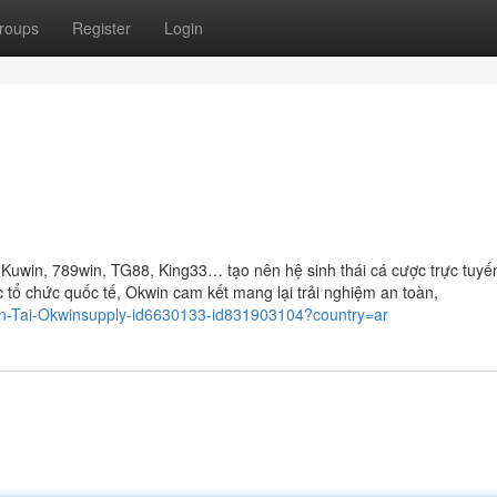
roups
Register
Login
 Kuwin, 789win, TG88, King33… tạo nên hệ sinh thái cá cược trực tuyế
 tổ chức quốc tế, Okwin cam kết mang lại trải nghiệm an toàn,
an-Tai-Okwinsupply-id6630133-id831903104?country=ar