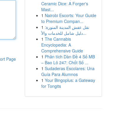
Ceramic Dice: A Forger's
Mast...
1
Nairobi Escorts: Your Guide
to Premium Compan...
1
نقل عفش المدينة المنورة:
دليل شامل للخدمات والأ...
1
The Cannabis
Encyclopedia: A
Comprehensive Guide
1
Phân tích Dàn Đề 4 Số MB
ort Page
– Bao Lô 247: Chốt Số ...
1
Sudaderas Escolares: Una
Guía Para Alumnos
1
Your Bingoplus: a Gateway
for Tongits