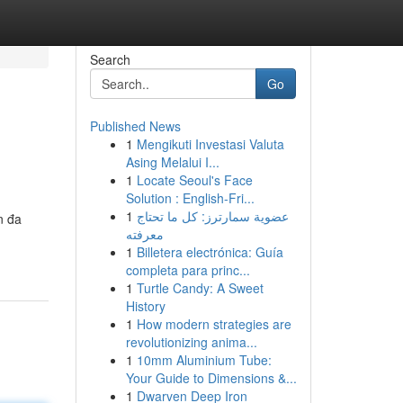
Search
Go
Published News
1
Mengikuti Investasi Valuta
Asing Melalui I...
1
Locate Seoul's Face
Solution : English-Fri...
1
عضوية سمارترز: كل ما تحتاج
n đa
معرفته
1
Billetera electrónica: Guía
completa para princ...
1
Turtle Candy: A Sweet
History
1
How modern strategies are
revolutionizing anima...
1
10mm Aluminium Tube:
Your Guide to Dimensions &...
1
Dwarven Deep Iron