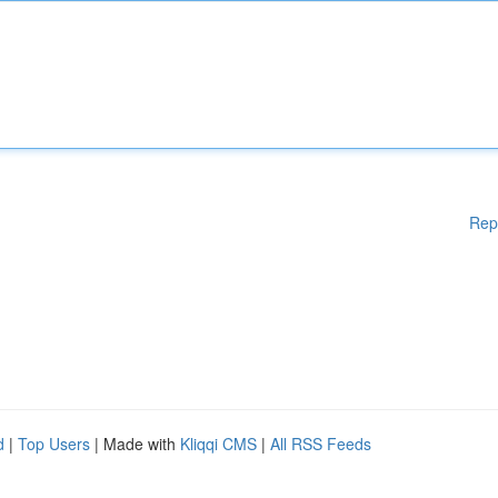
Rep
d
|
Top Users
| Made with
Kliqqi CMS
|
All RSS Feeds