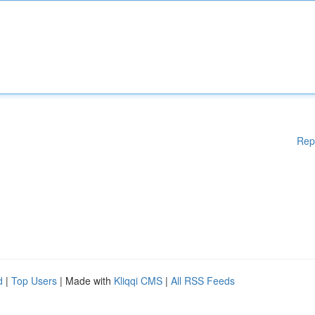
Rep
d
|
Top Users
| Made with
Kliqqi CMS
|
All RSS Feeds