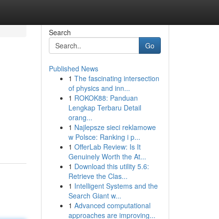
Search
Go
Published News
1
The fascinating intersection
of physics and inn...
1
ROKOK88: Panduan
Lengkap Terbaru Detail
orang...
1
Najlepsze sieci reklamowe
w Polsce: Ranking i p...
1
OfferLab Review: Is It
Genuinely Worth the At...
1
Download this utility 5.6:
Retrieve the Clas...
1
Intelligent Systems and the
Search Giant w...
1
Advanced computational
approaches are improving...