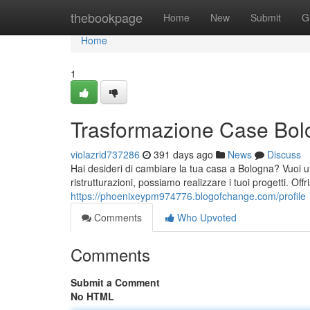
Home
thebookpage
Home
New
Submit
G
Home
1
Trasformazione Case Bol
violazrid737286
391 days ago
News
Discuss
Hai desideri di cambiare la tua casa a Bologna? Vuoi un
ristrutturazioni, possiamo realizzare i tuoi progetti. Of
https://phoenixeypm974776.blogofchange.com/profile
Comments
Who Upvoted
Comments
Submit a Comment
No HTML