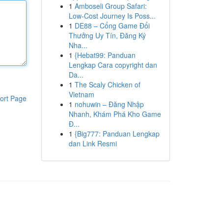
1
Amboseli Group Safari:
Low-Cost Journey Is Poss...
1
DE88 – Cổng Game Đổi
Thưởng Uy Tín, Đăng Ký
Nha...
1
{Hebat99: Panduan
Lengkap Cara copyright dan
Da...
1
The Scaly Chicken of
Vietnam
ort Page
1
nohuwin – Đăng Nhập
Nhanh, Khám Phá Kho Game
Đ...
1
{Big777: Panduan Lengkap
dan Link Resmi