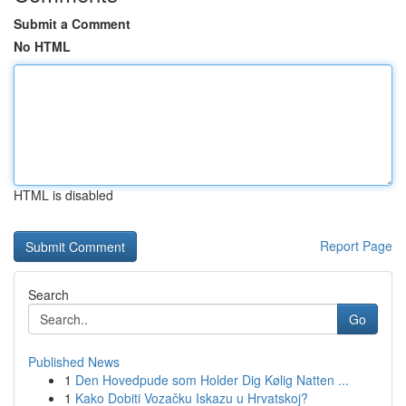
Submit a Comment
No HTML
HTML is disabled
Report Page
Search
Go
Published News
1
Den Hovedpude som Holder Dig Kølig Natten ...
1
Kako Dobiti Vozačku Iskazu u Hrvatskoj?