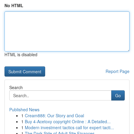
No HTML
HTML is disabled
Report Page
Search
Go
Published News
1
Cream888: Our Story and Goal
1
Buy 4-Acetoxy copyright Online : A Detailed...
1
Modern investment tactics call for expert tacti...
1
The Dark Side of Adult Site Finances