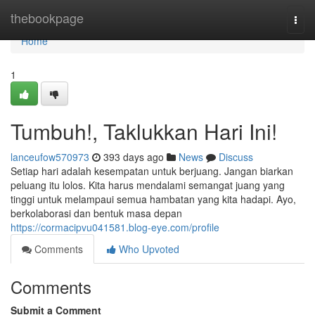
Home
thebookpage
Togg
navi
Home
1
Tumbuh!, Taklukkan Hari Ini!
lanceufow570973
393 days ago
News
Discuss
Setiap hari adalah kesempatan untuk berjuang. Jangan biarkan
peluang itu lolos. Kita harus mendalami semangat juang yang
tinggi untuk melampaui semua hambatan yang kita hadapi. Ayo,
berkolaborasi dan bentuk masa depan
https://cormacipvu041581.blog-eye.com/profile
Comments
Who Upvoted
Comments
Submit a Comment