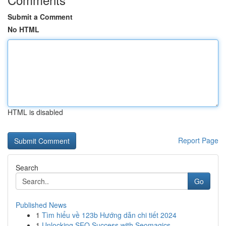
Submit a Comment
No HTML
HTML is disabled
Report Page
Search
Go
Published News
1
Tìm hiểu về 123b Hướng dẫn chi tiết 2024
1
Unlocking SEO Success with Seomagics