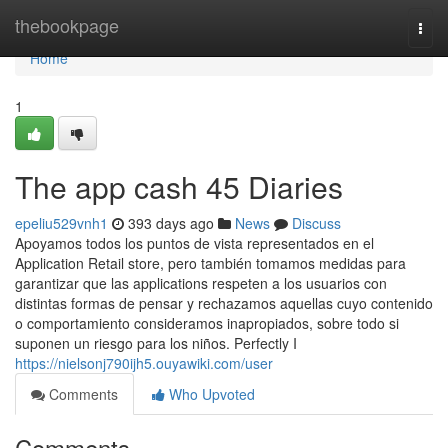
Home
thebookpage
Togg
navi
Home
1
The app cash 45 Diaries
epeliu529vnh1
393 days ago
News
Discuss
Apoyamos todos los puntos de vista representados en el
Application Retail store, pero también tomamos medidas para
garantizar que las applications respeten a los usuarios con
distintas formas de pensar y rechazamos aquellas cuyo contenido
o comportamiento consideramos inapropiados, sobre todo si
suponen un riesgo para los niños. Perfectly I
https://nielsonj790ijh5.ouyawiki.com/user
Comments
Who Upvoted
Comments