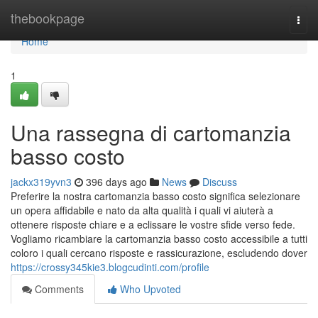
Home
thebookpage
Togg
navi
Home
1
Una rassegna di cartomanzia
basso costo
jackx319yvn3
396 days ago
News
Discuss
Preferire la nostra cartomanzia basso costo significa selezionare
un opera affidabile e nato da alta qualità i quali vi aiuterà a
ottenere risposte chiare e a eclissare le vostre sfide verso fede.
Vogliamo ricambiare la cartomanzia basso costo accessibile a tutti
coloro i quali cercano risposte e rassicurazione, escludendo dover
https://crossy345kie3.blogcudinti.com/profile
Comments
Who Upvoted