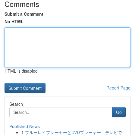
Comments
Submit a Comment
No HTML
HTML is disabled
Report Page
Search
Go
Published News
1
ブルーレイプレーヤーとDVDプレーヤー：テレビで