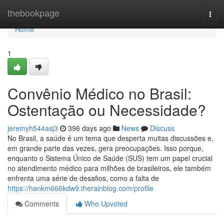
Home
thebookpage
Togg
navi
Home
1
Convênio Médico no Brasil:
Ostentação ou Necessidade?
jeremyh544asj3
396 days ago
News
Discuss
No Brasil, a saúde é um tema que desperta muitas discussões e,
em grande parte das vezes, gera preocupações. Isso porque,
enquanto o Sistema Único de Saúde (SUS) tem um papel crucial
no atendimento médico para milhões de brasileiros, ele também
enfrenta uma série de desafios, como a falta de
https://hankm666kdw9.therainblog.com/profile
Comments
Who Upvoted