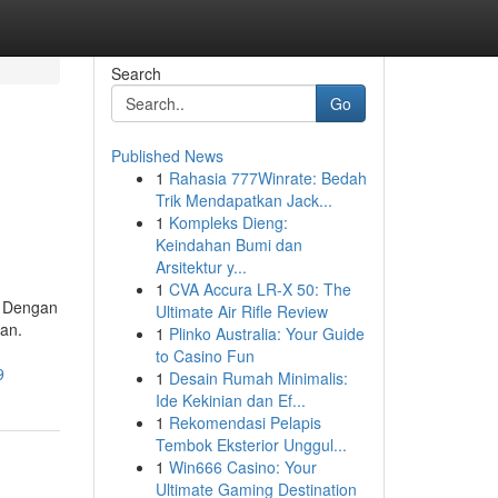
Search
Go
Published News
1
Rahasia 777Winrate: Bedah
Trik Mendapatkan Jack...
1
Kompleks Dieng:
Keindahan Bumi dan
Arsitektur y...
1
CVA Accura LR-X 50: The
. Dengan
Ultimate Air Rifle Review
man.
1
Plinko Australia: Your Guide
to Casino Fun
9
1
Desain Rumah Minimalis:
Ide Kekinian dan Ef...
1
Rekomendasi Pelapis
Tembok Eksterior Unggul...
1
Win666 Casino: Your
Ultimate Gaming Destination