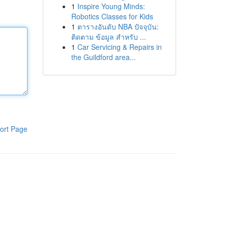
1
Inspire Young Minds:
Robotics Classes for Kids
1
ตารางอันดับ NBA ปัจจุบัน:
ติดตาม ข้อมูล สำหรับ ...
1
Car Servicing & Repairs in
the Guildford area...
ort Page