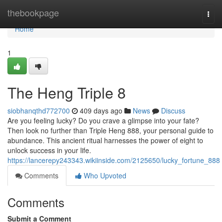
Home
thebookpage
Togg
navi
Home
1
The Heng Triple 8
siobhanqthd772700
409 days ago
News
Discuss
Are you feeling lucky? Do you crave a glimpse into your fate?
Then look no further than Triple Heng 888, your personal guide to
abundance. This ancient ritual harnesses the power of eight to
unlock success in your life.
https://lancerepy243343.wikiinside.com/2125650/lucky_fortune_888
Comments
Who Upvoted
Comments
Submit a Comment