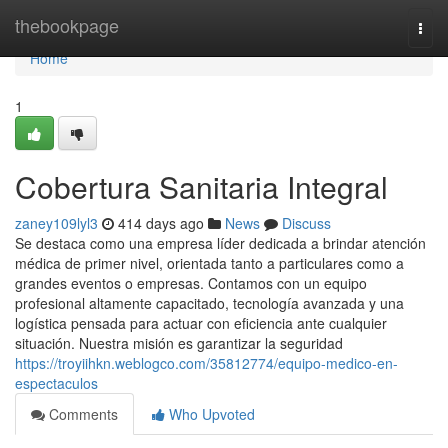
Home
thebookpage
Togg
navi
Home
1
Cobertura Sanitaria Integral
zaney109lyl3
414 days ago
News
Discuss
Se destaca como una empresa líder dedicada a brindar atención
médica de primer nivel, orientada tanto a particulares como a
grandes eventos o empresas. Contamos con un equipo
profesional altamente capacitado, tecnología avanzada y una
logística pensada para actuar con eficiencia ante cualquier
situación. Nuestra misión es garantizar la seguridad
https://troyiihkn.weblogco.com/35812774/equipo-medico-en-
espectaculos
Comments
Who Upvoted