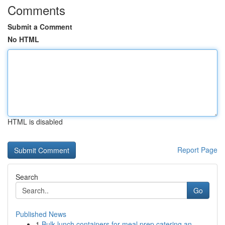
Comments
Submit a Comment
No HTML
HTML is disabled
Report Page
Search
Go
Published News
1
Bulk lunch containers for meal prep catering an...