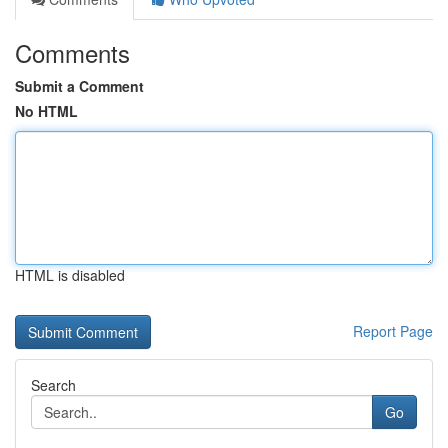
Comments
Submit a Comment
No HTML
HTML is disabled
Report Page
Search
Go