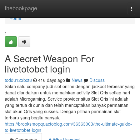
Home
thebookpage
Togg
navi
Home
1
A Secret Weapon For
livetotobet login
toddu123bxt8
416 days ago
News
Discuss
Salah satu company judi slot online dengan jackpot terbesar yang
dapat diandalkan untuk memainkan activity Slot Qris setiap hari
adalah Microgaming. Service provider situs Slot Qris ini adalah
yang tertua di dunia dan telah menciptakan banyak permainan
slot akun Qris yang sukses. Dengan pilihan permainan slot
terbaru yang begitu banyak,
https://brooksmopqr.actoblog.com/36363003/the-ultimate-guide-
to-livetotobet-login
Comments
Who Upvoted