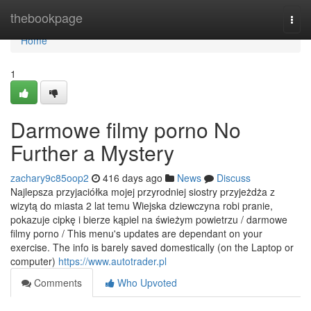
Home
thebookpage
Togg
navi
Home
1
Darmowe filmy porno No
Further a Mystery
zachary9c85oop2
416 days ago
News
Discuss
Najlepsza przyjaciółka mojej przyrodniej siostry przyjeżdża z
wizytą do miasta 2 lat temu Wiejska dziewczyna robi pranie,
pokazuje cipkę i bierze kąpiel na świeżym powietrzu / darmowe
filmy porno / This menu's updates are dependant on your
exercise. The info is barely saved domestically (on the Laptop or
computer)
https://www.autotrader.pl
Comments
Who Upvoted