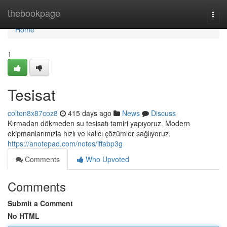
Home
thebookpage
Togg
navi
Home
1
Tesisat
colton8x87coz8
415 days ago
News
Discuss
Kırmadan dökmeden su tesisatı tamiri yapıyoruz. Modern
ekipmanlarımızla hızlı ve kalıcı çözümler sağlıyoruz.
https://anotepad.com/notes/iffabp3g
Comments
Who Upvoted
Comments
Submit a Comment
No HTML