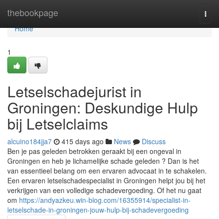
Home
thebookpage
Togg
navi
Home
1
Letselschadejurist in
Groningen: Deskundige Hulp
bij Letselclaims
alcuino184jja7
415 days ago
News
Discuss
Ben je pas geleden betrokken geraakt bij een ongeval in
Groningen en heb je lichamelijke schade geleden ? Dan is het
van essentieel belang om een ervaren advocaat in te schakelen.
Een ervaren letselschadespecialist in Groningen helpt jou bij het
verkrijgen van een volledige schadevergoeding. Of het nu gaat
om
https://andyazkeu.win-blog.com/16355914/specialist-in-
letselschade-in-groningen-jouw-hulp-bij-schadevergoeding