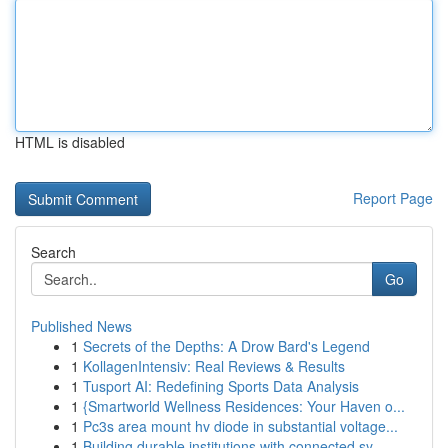
HTML is disabled
Report Page
Search
Go
Published News
1
Secrets of the Depths: A Drow Bard's Legend
1
KollagenIntensiv: Real Reviews & Results
1
Tusport AI: Redefining Sports Data Analysis
1
{Smartworld Wellness Residences: Your Haven o...
1
Pc3s area mount hv diode in substantial voltage...
1
Building durable institutions with connected sy...