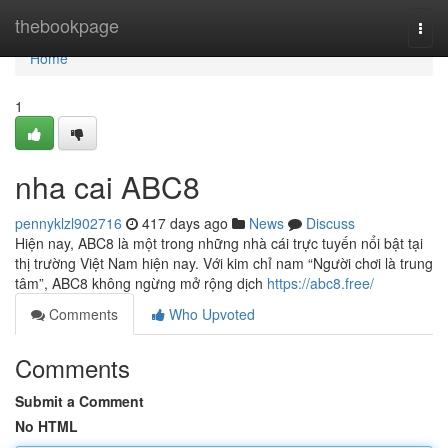
Home
thebookpage
Togg
navi
Home
1
nha cai ABC8
pennyklzl902716
417 days ago
News
Discuss
Hiện nay, ABC8 là một trong những nhà cái trực tuyến nổi bật tại
thị trường Việt Nam hiện nay. Với kim chỉ nam “Người chơi là trung
tâm”, ABC8 không ngừng mở rộng dịch
https://abc8.free/
Comments
Who Upvoted
Comments
Submit a Comment
No HTML