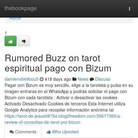
Home
thebookpage
Togg
navi
Home
1
Rumored Buzz on tarot
espiritual pago con Bizum
damienx849bou5
418 days ago
News
Discuss
Pagar con Bizum es muy sencillo, elige a la tarotista y pulsa en su
imagen entraras en el WhatsApp y podrás solicitar el pago con
Bizum con cada tarotista : Activar o desactivar las cookies
Activado Desactivado Cookies de terceros Esta Internet utiliza
Google Analytics para recopilar información anónima tal
https://tarot-de-jesus08754.blog2freedom.com/35677365/a-
review-of-consultas-de-tarot-por-bizum
Comments
Who Upvoted