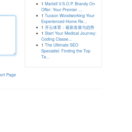
1
Martell V.S.O.P. Brandy On
Offer: Your Premier ...
1
Tucson Woodworking Your
Experienced Home Re...
1
开云体育：最新发展与趋势
1
Start Your Medical Journey:
Coding Classe...
1
The Ultimate SEO
Specialist: Finding the Top
Ta...
ort Page