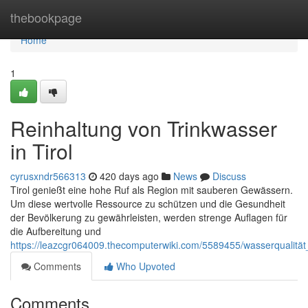
Home
thebookpage
Home
1
Reinhaltung von Trinkwasser
in Tirol
cyrusxndr566313
420 days ago
News
Discuss
Tirol genießt eine hohe Ruf als Region mit sauberen Gewässern.
Um diese wertvolle Ressource zu schützen und die Gesundheit
der Bevölkerung zu gewährleisten, werden strenge Auflagen für
die Aufbereitung und
https://leazcgr064009.thecomputerwiki.com/5589455/wasserqualität
Comments
Who Upvoted
Comments