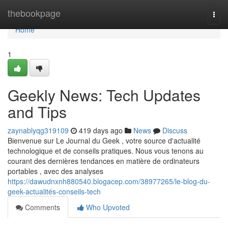
Home
thebookpage
Togg
navi
Home
1
Geekly News: Tech Updates
and Tips
zaynablyqg319109
419 days ago
News
Discuss
Bienvenue sur Le Journal du Geek , votre source d'actualité
technologique et de conseils pratiques. Nous vous tenons au
courant des dernières tendances en matière de ordinateurs
portables , avec des analyses
https://dawudnxnh880540.blogacep.com/38977265/le-blog-du-
geek-actualités-conseils-tech
Comments
Who Upvoted