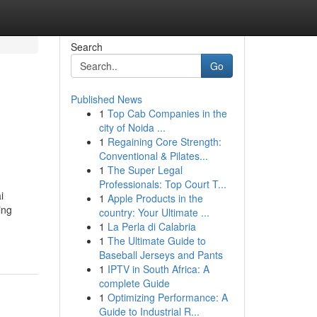
Search
Go
Published News
1
Top Cab Companies in the
,
city of Noida ...
1
Regaining Core Strength:
Conventional & Pilates...
1
The Super Legal
Professionals: Top Court T...
i
1
Apple Products in the
ing
country: Your Ultimate ...
1
La Perla di Calabria
1
The Ultimate Guide to
Baseball Jerseys and Pants
1
IPTV in South Africa: A
complete Guide
1
Optimizing Performance: A
Guide to Industrial R...