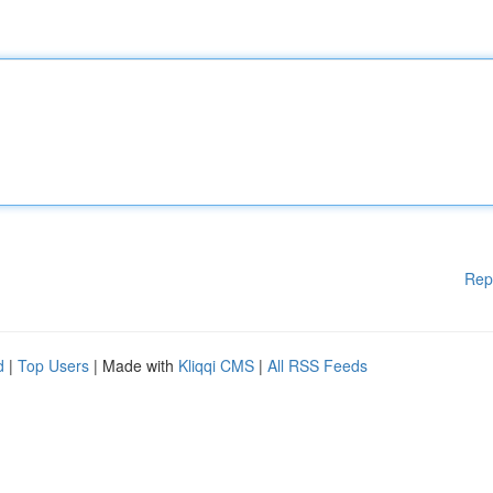
Rep
d
|
Top Users
| Made with
Kliqqi CMS
|
All RSS Feeds