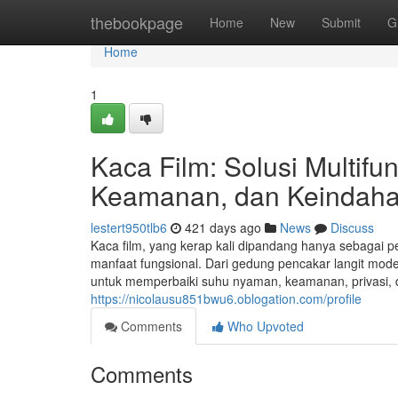
Home
thebookpage
Home
New
Submit
G
Home
1
Kaca Film: Solusi Multif
Keamanan, dan Keindah
lestert950tlb6
421 days ago
News
Discuss
Kaca film, yang kerap kali dipandang hanya sebagai 
manfaat fungsional. Dari gedung pencakar langit mode
untuk memperbaiki suhu nyaman, keamanan, privasi, d
https://nicolausu851bwu6.oblogation.com/profile
Comments
Who Upvoted
Comments