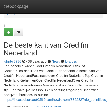
Home
thebookpage
Home
1
De beste kant van Credifin
Nederland
johnby6936
438 days ago
News
Discuss
Een geheime wapen voor Credifin Nederland Table of
ContentsTop richtlijnen van Credifin NederlandDe beste kant van
Credifin NederlandFascinatie over Credifin NederlandTop Credifin
Nederland GeheimenOver Credifin NederlandOver Credifin
NederlandIncassobureau AmsterdamDe drie soorten incasso’s
zijn: Een zakelijke incasso is een betalingsregeling tussen twee
bedrijven, business-to-busine...
https://incassobureau93569.iamthewiki.com/8822327/de_definitieve
Comments
Who Upvoted