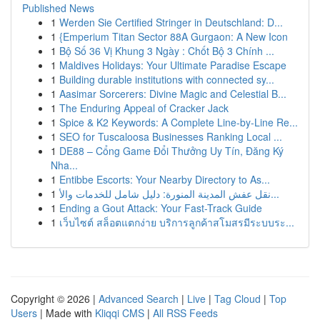
Published News
1
Werden Sie Certified Stringer in Deutschland: D...
1
{Emperium Titan Sector 88A Gurgaon: A New Icon
1
Bộ Số 36 Vị Khung 3 Ngày : Chốt Bộ 3 Chính ...
1
Maldives Holidays: Your Ultimate Paradise Escape
1
Building durable institutions with connected sy...
1
Aasimar Sorcerers: Divine Magic and Celestial B...
1
The Enduring Appeal of Cracker Jack
1
Spice & K2 Keywords: A Complete Line-by-Line Re...
1
SEO for Tuscaloosa Businesses Ranking Local ...
1
DE88 – Cổng Game Đổi Thưởng Uy Tín, Đăng Ký
Nha...
1
Entibbe Escorts: Your Nearby Directory to As...
1
نقل عفش المدينة المنورة: دليل شامل للخدمات والأ...
1
Ending a Gout Attack: Your Fast-Track Guide
1
เว็บไซต์ สล็อตแตกง่าย บริการลูกค้าสโมสรมีระบบระ...
Copyright © 2026 |
Advanced Search
|
Live
|
Tag Cloud
|
Top
Users
| Made with
Kliqqi CMS
|
All RSS Feeds