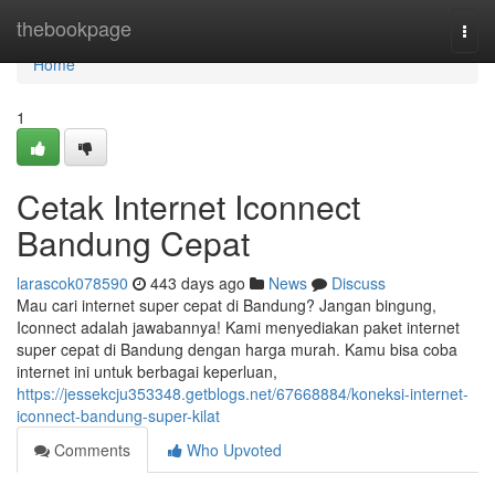
Home
thebookpage
Togg
navi
Home
1
Cetak Internet Iconnect
Bandung Cepat
larascok078590
443 days ago
News
Discuss
Mau cari internet super cepat di Bandung? Jangan bingung,
Iconnect adalah jawabannya! Kami menyediakan paket internet
super cepat di Bandung dengan harga murah. Kamu bisa coba
internet ini untuk berbagai keperluan,
https://jessekcju353348.getblogs.net/67668884/koneksi-internet-
iconnect-bandung-super-kilat
Comments
Who Upvoted