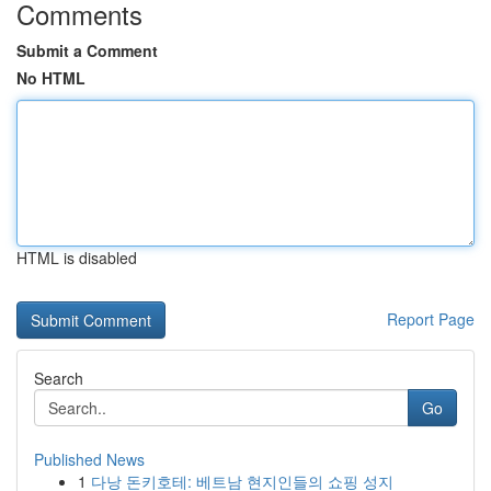
Comments
Submit a Comment
No HTML
HTML is disabled
Report Page
Search
Go
Published News
1
다낭 돈키호테: 베트남 현지인들의 쇼핑 성지