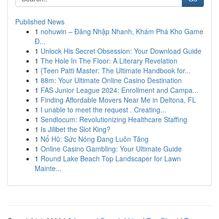
Published News
1
nohuwin – Đăng Nhập Nhanh, Khám Phá Kho Game
Đ...
1
Unlock His Secret Obsession: Your Download Guide
1
The Hole In The Floor: A Literary Revelation
1
{Teen Patti Master: The Ultimate Handbook for...
1
88m: Your Ultimate Online Casino Destination
1
FAS Junior League 2024: Enrollment and Campa...
1
Finding Affordable Movers Near Me in Deltona, FL
1
I unable to meet the request . Creating...
1
Sendlocum: Revolutionizing Healthcare Staffing
1
Is Jilibet the Slot King?
1
Nổ Hũ: Sức Nóng Đang Luôn Tăng
1
Online Casino Gambling: Your Ultimate Guide
1
Round Lake Beach Top Landscaper for Lawn
Mainte...