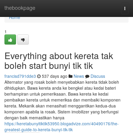
Home
thebookpage
Togg
navi
Home
1
Everything about kereta tak
boleh start bunyi tik tik
francisd791dde3
537 days ago
News
Discuss
Alternator yang rosak boleh menyebabkan kereta tidak boleh
dihidupkan. Bawa kereta anda ke bengkel atau kedai bateri
berhampiran untuk pemeriksaan. Bawa kereta ke kedai
pembaikan kereta untuk memeriksa dan membaiki komponen
kereta. Mekanik akan menasihati menggantikan kedua-dua
komponen apabila ia rosak. Sistem imobilizer yang berfungsi
dengan baik memastikan hanya
https://keretabunyitiktik53950.blogadvize.com/40490176/the-
greatest-guide-to-kereta-bunyi-tik-tik