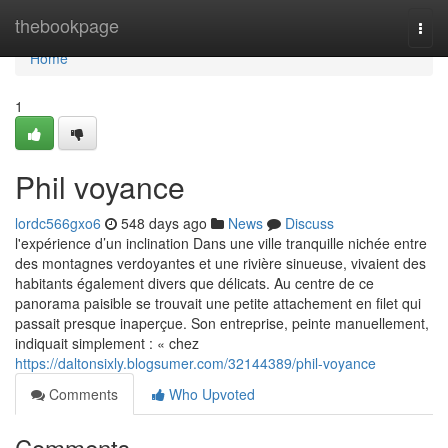
Home
thebookpage
Togg
navi
Home
1
Phil voyance
lordc566gxo6
548 days ago
News
Discuss
l'expérience d’un inclination Dans une ville tranquille nichée entre
des montagnes verdoyantes et une rivière sinueuse, vivaient des
habitants également divers que délicats. Au centre de ce
panorama paisible se trouvait une petite attachement en filet qui
passait presque inaperçue. Son entreprise, peinte manuellement,
indiquait simplement : « chez
https://daltonsixly.blogsumer.com/32144389/phil-voyance
Comments
Who Upvoted
Comments