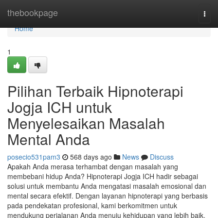
Home
thebookpage
Togg
navi
Home
1
Pilihan Terbaik Hipnoterapi
Jogja ICH untuk
Menyelesaikan Masalah
Mental Anda
posecio531pam3
568 days ago
News
Discuss
Apakah Anda merasa terhambat dengan masalah yang
membebani hidup Anda? Hipnoterapi Jogja ICH hadir sebagai
solusi untuk membantu Anda mengatasi masalah emosional dan
mental secara efektif. Dengan layanan hipnoterapi yang berbasis
pada pendekatan profesional, kami berkomitmen untuk
mendukung perjalanan Anda menuju kehidupan yang lebih baik.