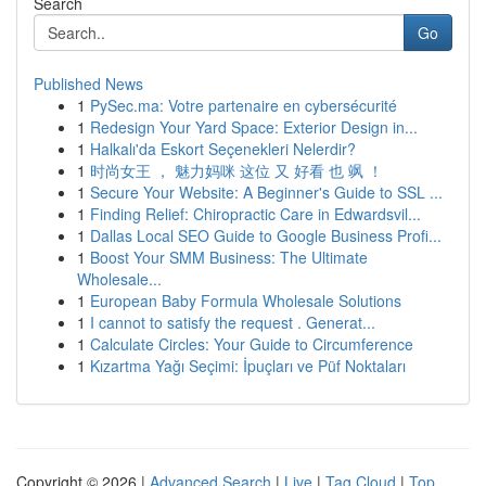
Search
Go
Published News
1
PySec.ma: Votre partenaire en cybersécurité
1
Redesign Your Yard Space: Exterior Design in...
1
Halkalı'da Eskort Seçenekleri Nelerdir?
1
时尚女王 ， 魅力妈咪 这位 又 好看 也 飒 ！
1
Secure Your Website: A Beginner's Guide to SSL ...
1
Finding Relief: Chiropractic Care in Edwardsvil...
1
Dallas Local SEO Guide to Google Business Profi...
1
Boost Your SMM Business: The Ultimate
Wholesale...
1
European Baby Formula Wholesale Solutions
1
I cannot to satisfy the request . Generat...
1
Calculate Circles: Your Guide to Circumference
1
Kızartma Yağı Seçimi: İpuçları ve Püf Noktaları
Copyright © 2026 |
Advanced Search
|
Live
|
Tag Cloud
|
Top