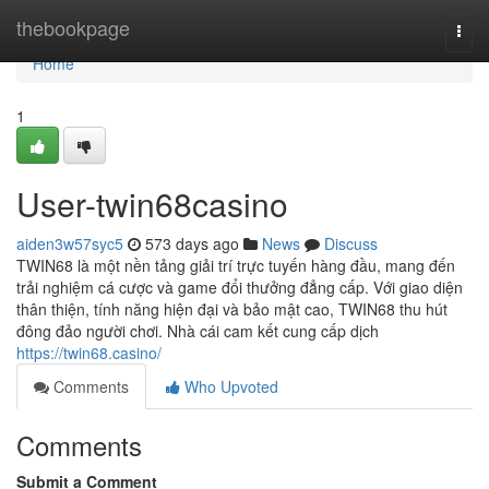
Home
thebookpage
Togg
navi
Home
1
User-twin68casino
aiden3w57syc5
573 days ago
News
Discuss
TWIN68 là một nền tảng giải trí trực tuyến hàng đầu, mang đến
trải nghiệm cá cược và game đổi thưởng đẳng cấp. Với giao diện
thân thiện, tính năng hiện đại và bảo mật cao, TWIN68 thu hút
đông đảo người chơi. Nhà cái cam kết cung cấp dịch
https://twin68.casino/
Comments
Who Upvoted
Comments
Submit a Comment